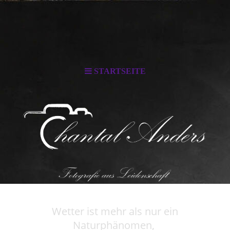
STARTSEITE
Wetter ist mehr als nur ein
Naturphänomen,